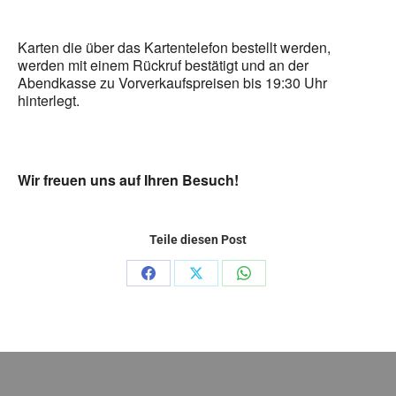
Karten die über das Kartentelefon bestellt werden,
werden mit einem Rückruf bestätigt und an der
Abendkasse zu Vorverkaufspreisen bis 19:30 Uhr
hinterlegt.
Wir freuen uns auf Ihren Besuch!
Teile diesen Post
Share
Share
Share
on
on
on
Facebook
X
WhatsApp